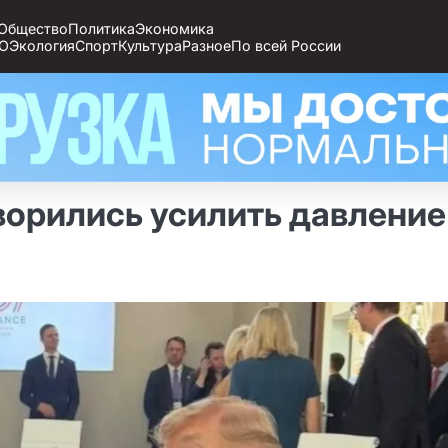
Общество
Политика
Экономика
О
Экология
Спорт
Культура
Разное
По всей России
ворились усилить давление