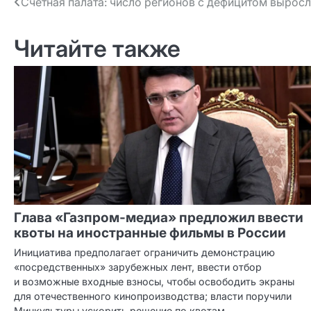
Навигация
Счётная палата: число регионов с дефицитом вырос
по записям
Читайте также
Глава «Газпром‑медиа» предложил ввести
квоты на иностранные фильмы в России
Инициатива предполагает ограничить демонстрацию
«посредственных» зарубежных лент, ввести отбор
и возможные входные взносы, чтобы освободить экраны
для отечественного кинопроизводства; власти поручили
Минкультуры ускорить решение по квотам.