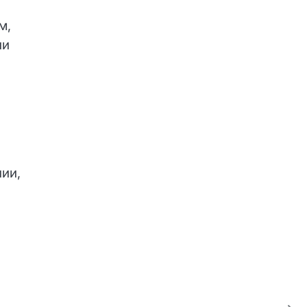
м,
ии
ии,