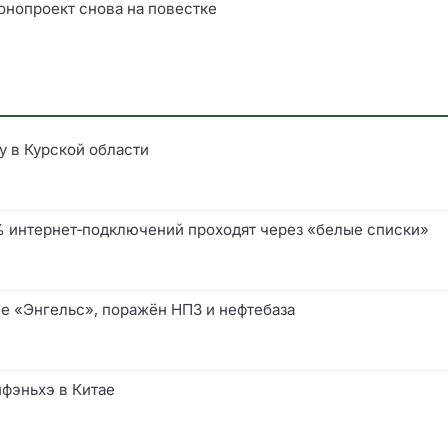
онопроект снова на повестке
у в Курской области
0% интернет‑подключений проходят через «белые списки»
е «Энгельс», поражён НПЗ и нефтебаза
йфэньхэ в Китае