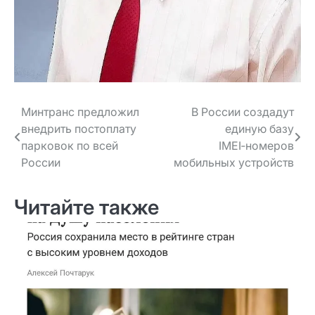
Навигация
Минтранс предложил
В России создадут
внедрить постоплату
единую базу
по записям
парковок по всей
IMEI‑номеров
России
мобильных устройств
Читайте также