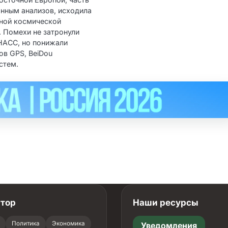
анным анализов, исходила
иной космической
. Помехи не затронули
НАСС, но понижали
ов GPS, BeiDou
стем.
атор
Наши ресурсы
Политика
Экономика
Уведомления