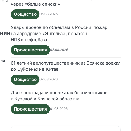
жары
через «белые списки»
Общество
05.08.2026
Удары дронов по объектам в России: пожар
ании
на аэродроме «Энгельс», поражён
НПЗ и нефтебаза
Происшествия
02.08.2026
ции
61‑летний велопутешественник из Брянска доехал
до Суйфэньхэ в Китае
Общество
02.08.2026
и
Двое пострадали после атак беспилотников
в Курской и Брянской областях
Происшествия
01.08.2026