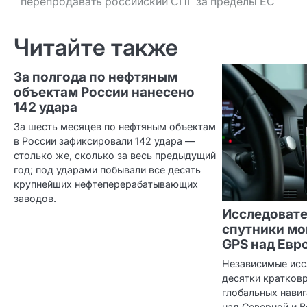
перепродавать российский СПГ за пределы ЕС
по записям
Читайте также
За полгода по нефтяным
объектам России нанесено
142 удара
За шесть месяцев по нефтяным объектам
в России зафиксировали 142 удара —
столько же, сколько за весь предыдущий
год; под ударами побывали все десять
крупнейших нефтеперерабатывающих
заводов.
Исследовате
спутники мо
GPS над Евро
Независимые исс
десятки кратков
глобальных нави
над Северной и В