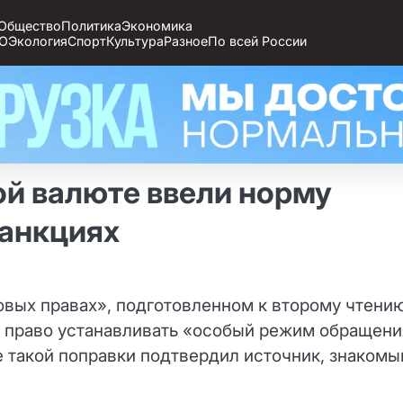
Общество
Политика
Экономика
О
Экология
Спорт
Культура
Разное
По всей России
ой валюте ввели норму
санкциях
овых правах», подготовленном к второму чтению
у право устанавливать «особый режим обращени
е такой поправки подтвердил источник, знакомы