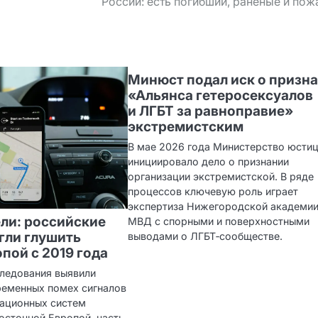
России: есть погибший, раненые и по
Минюст подал иск о призн
«Альянса гетеросексуалов
и ЛГБТ за равноправие»
экстремистским
В мае 2026 года Министерство юсти
инициировало дело о признании
организации экстремистской. В ряде
процессов ключевую роль играет
экспертиза Нижегородской академи
ли: российские
МВД с спорными и поверхностными
гли глушить
выводами о ЛГБТ‑сообществе.
пой с 2019 года
ледования выявили
ременных помех сигналов
гационных систем
осточной Европой, часть