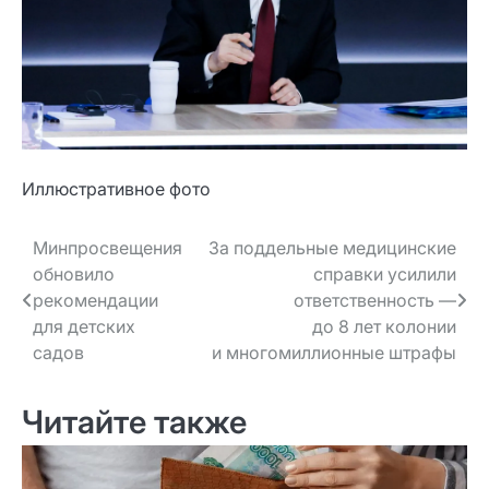
Иллюстративное фото
Навигация
Минпросвещения
За поддельные медицинские
обновило
справки усилили
по записям
рекомендации
ответственность —
для детских
до 8 лет колонии
садов
и многомиллионные штрафы
Читайте также