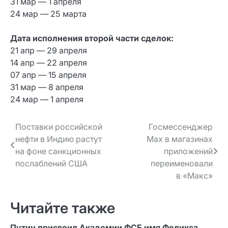
31 мар — 1 апреля
24 мар — 25 марта
Дата исполнения второй части сделок:
21 апр — 29 апреля
14 апр — 22 апреля
07 апр — 15 апреля
31 мар — 8 апреля
24 мар — 1 апреля
Навигация
Поставки российской
Госмессенджер
нефти в Индию растут
Max в магазинах
по записям
на фоне санкционных
приложений
послаблений США
переименовали
в «Макс»
Читайте также
Путин присвоил Академии ФСБ имя Феликса