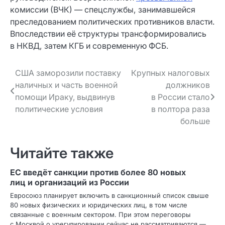
комиссии (ВЧК) — спецслужбы, занимавшейся
преследованием политических противников власти.
Впоследствии её структуры трансформировались
в НКВД, затем КГБ и современную ФСБ.
Навигация
США заморозили поставку
Крупных налоговых
наличных и часть военной
должников
по записям
помощи Ираку, выдвинув
в России стало
политические условия
в полтора раза
больше
Читайте также
ЕС введёт санкции против более 80 новых
лиц и организаций из России
Евросоюз планирует включить в санкционный список свыше
80 новых физических и юридических лиц, в том числе
связанные с военным сектором. При этом переговоры
с Москвой о урегулировании сейчас не рассматриваются —