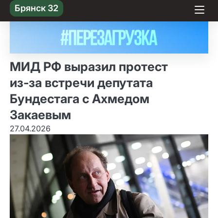
Skip
Брянск 32
to content
МИД РФ выразил протест
из‑за встречи депутата
Бундестага с Ахмедом
Закаевым
27.04.2026