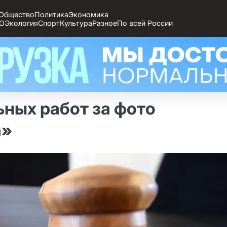
Общество
Политика
Экономика
О
Экология
Спорт
Культура
Разное
По всей России
ьных работ за фото
а»