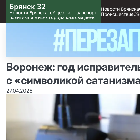
Skip
Брянск 32
Новости Брянска
to content
Новости Брянска: общество, транспорт,
Происшествия
СВ
политика и жизнь города каждый день
Воронеж: год исправител
с «символикой сатанизм
27.04.2026