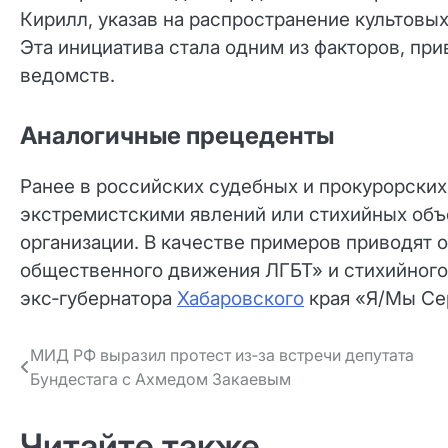
Кирилл, указав на распространение культовы
Эта инициатива стала одним из факторов, п
ведомств.
Аналогичные прецеденты
Ранее в российских судебных и прокурорских
экстремистскими явлений или стихийных об
организации. В качестве примеров приводят
общественного движения ЛГБТ» и стихийного
экс‑губернатора
Хабаровского
края «Я/Мы Се
Навигация
МИД РФ выразил протест из‑за встречи депутата
Бундестага с Ахмедом Закаевым
по записям
Читайте также