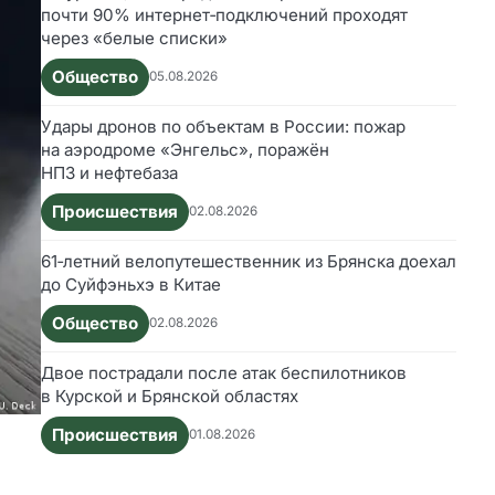
почти 90% интернет‑подключений проходят
через «белые списки»
Общество
05.08.2026
Удары дронов по объектам в России: пожар
на аэродроме «Энгельс», поражён
НПЗ и нефтебаза
Происшествия
02.08.2026
61‑летний велопутешественник из Брянска доехал
до Суйфэньхэ в Китае
Общество
02.08.2026
Двое пострадали после атак беспилотников
в Курской и Брянской областях
Происшествия
01.08.2026