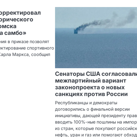
орректировал
орического
омска
а самбо»
ия в приказе позволят
ектирование спортивного
 Карла Маркса, сообщил
Сенаторы США согласовал
межпартийный вариант
законопроекта о новых
санкциях против России
Республиканцы и демократы
договорились о финальной версии
инициативы, дающей президенту пра
вводить 100%-ные пошлины на импор
из стран, которые покупают российс
нефть, уран и газ или помогают обхо