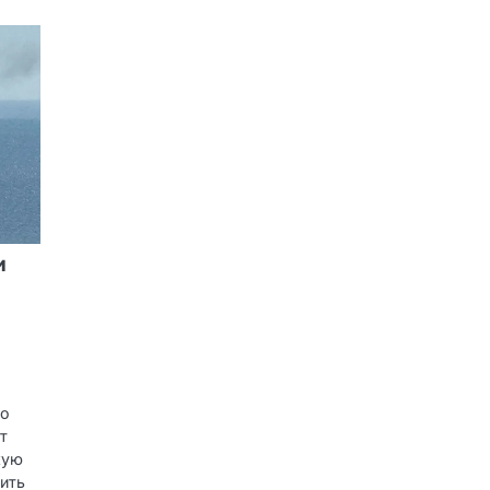
и
во
т
кую
дить