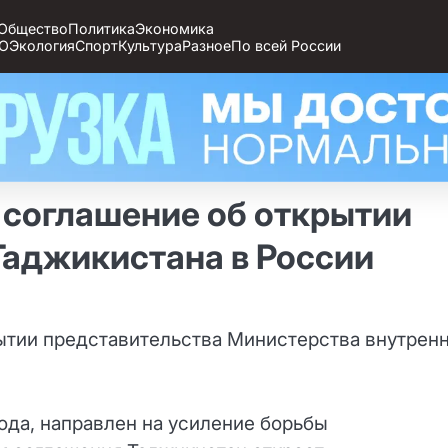
Общество
Политика
Экономика
О
Экология
Спорт
Культура
Разное
По всей России
 соглашение об открытии
Таджикистана в России
ытии представительства Министерства внутрен
ода, направлен на усиление борьбы