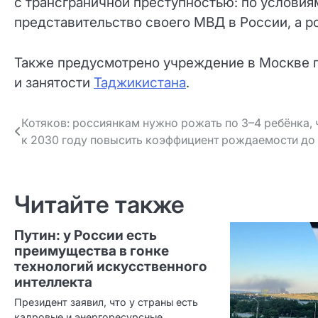
с трансграничной преступностью: по условия
представительство своего МВД в России, а р
Также предусмотрено учреждение в Москве п
и занятости
Таджикистана
.
Навигация
Котяков: россиянкам нужно рожать по 3–4 ребёнка,
к 2030 году повысить коэффициент рождаемости до 
по записям
Читайте также
Путин: у России есть
преимущества в гонке
технологий искусственного
интеллекта
Президент заявил, что у страны есть
кадровые и энергоресурсные