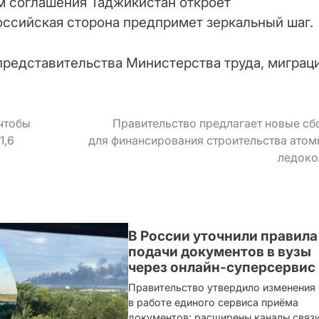
м соглашения Таджикистан откроет
оссийская сторона предпримет зеркальный шаг.
редставительства Министерства труда, миграц
 чтобы
Правительство предлагает новые с
1,6
для финансирования строительства ато
ледоко
В России уточнили правила
подачи документов в вузы
через онлайн‑суперсервис
Правительство утвердило изменения
в работе единого сервиса приёма
документов: расширены каналы связи