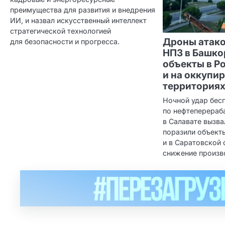
преимущества для развития и внедрения
ИИ, и назвал искусственный интеллект
стратегической технологией
Дроны атак
для безопасности и прогресса.
НПЗ в Башко
объекты в Р
и на оккупи
территория
Ночной удар бес
по нефтеперера
в Салавате вызв
поразили объекты
и в Саратовской
снижение произв