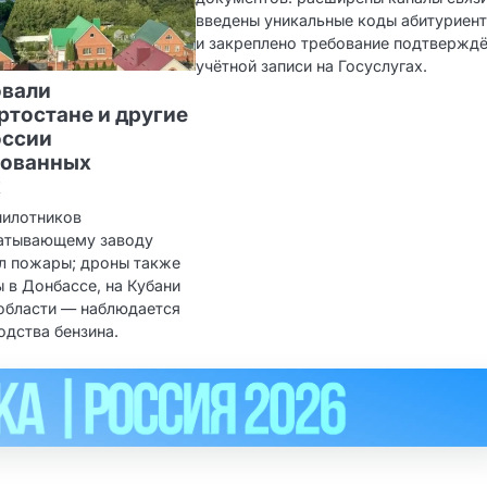
введены уникальные коды абитуриен
и закреплено требование подтвержд
учётной записи на Госуслугах.
овали
ртостане и другие
оссии
рованных
х
пилотников
батывающему заводу
ал пожары; дроны также
 в Донбассе, на Кубани
 области — наблюдается
одства бензина.