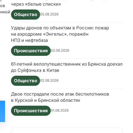
через «белые списки»
тов
ённой
Общество
05.08.2026
Удары дронов по объектам в России: пожар
на аэродроме «Энгельс», поражён
НПЗ и нефтебаза
Происшествия
02.08.2026
61‑летний велопутешественник из Брянска доехал
до Суйфэньхэ в Китае
Общество
02.08.2026
Двое пострадали после атак беспилотников
в Курской и Брянской областях
Происшествия
01.08.2026