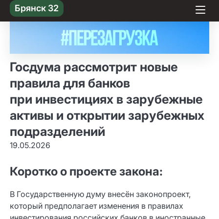
Skip
Брянск 32
to content
Госдума рассмотрит новые
правила для банков
при инвестициях в зарубежные
активы и открытии зарубежных
подразделений
19.05.2026
Коротко о проекте закона:
В Государственную думу внесён законопроект,
который предполагает изменения в правилах
инвестирования российских банков в иностранные