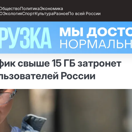
Общество
Политика
Экономика
О
Экология
Спорт
Культура
Разное
По всей России
фик свыше 15 ГБ затронет
льзователей России