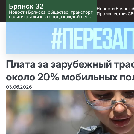
Skip
Брянск 32
Новости Брянска
to content
Новости Брянска: общество, транспорт,
Происшествия
СВ
политика и жизнь города каждый день
Плата за зарубежный тра
около 20% мобильных по
03.06.2026