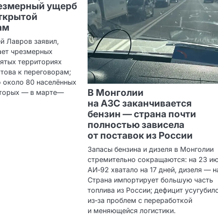
резмерный ущерб
открытой
ам
й Лавров заявил,
ает чрезмерных
нятых территориях
това к переговорам;
о около 80 населённых
В Монголии
оторых — в марте—
на АЗС заканчивается
бензин — страна почти
полностью зависела
от поставок из России
Запасы бензина и дизеля в Монголии
стремительно сокращаются: на 23 и
АИ‑92 хватало на 17 дней, дизеля — н
Страна импортирует большую часть
топлива из России; дефицит усугубил
из‑за проблем с переработкой
и меняющейся логистики.