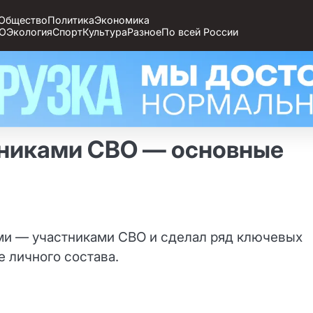
Общество
Политика
Экономика
О
Экология
Спорт
Культура
Разное
По всей России
тниками СВО — основные
ми — участниками СВО и сделал ряд ключевых
е личного состава.