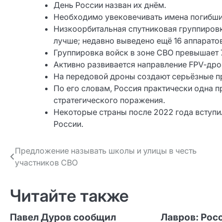
День России назван их днём.
Необходимо увековечивать имена погибших
Низкоорбитальная спутниковая группировка 
лучше; недавно выведено ещё 16 аппарато
Группировка войск в зоне СВО превышает 7
Активно развивается направление FPV‑дро
На передовой дроны создают серьёзные пр
По его словам, Россия практически одна 
стратегического поражения.
Некоторые страны после 2022 года вступи
России.
Навигация
Предложение называть школы и улицы в честь
участников СВО
по записям
Читайте также
Павел Дуров сообщил
Лавров: Рос