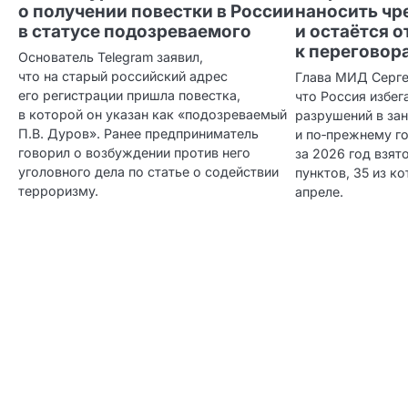
о получении повестки в России
наносить ч
в статусе подозреваемого
и остаётся 
к переговор
Основатель Telegram заявил,
что на старый российский адрес
Глава МИД Серге
его регистрации пришла повестка,
что Россия избег
в которой он указан как «подозреваемый
разрушений в за
П.В. Дуров». Ранее предприниматель
и по‑прежнему го
говорил о возбуждении против него
за 2026 год взят
уголовного дела по статье о содействии
пунктов, 35 из к
терроризму.
апреле.