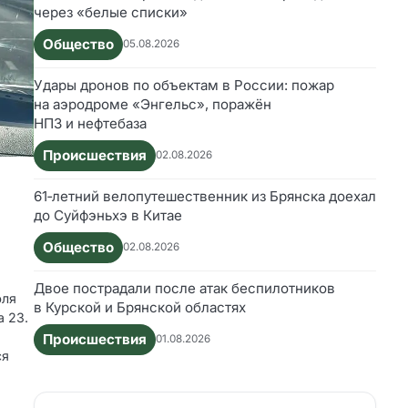
через «белые списки»
Общество
05.08.2026
Удары дронов по объектам в России: пожар
на аэродроме «Энгельс», поражён
НПЗ и нефтебаза
Происшествия
02.08.2026
61‑летний велопутешественник из Брянска доехал
до Суйфэньхэ в Китае
Общество
02.08.2026
Двое пострадали после атак беспилотников
юля
в Курской и Брянской областях
а 23.
Происшествия
01.08.2026
ся