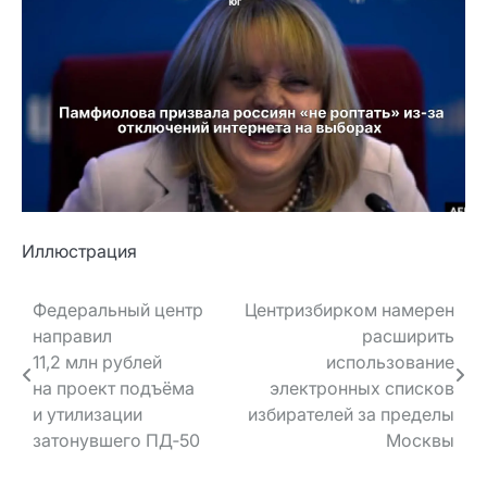
Иллюстрация
Навигация
Федеральный центр
Центризбирком намерен
направил
расширить
по записям
11,2 млн рублей
использование
на проект подъёма
электронных списков
и утилизации
избирателей за пределы
затонувшего ПД‑50
Москвы