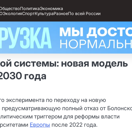
Общество
Политика
Экономика
О
Экология
Спорт
Культура
Разное
По всей России
кой системы: новая модель
2030 года
го эксперимента по переходу на новую
, предусматривающую полный отказ от Болонск
олитическим триггером для реформы власти
ерситетами
Европы
после 2022 года.