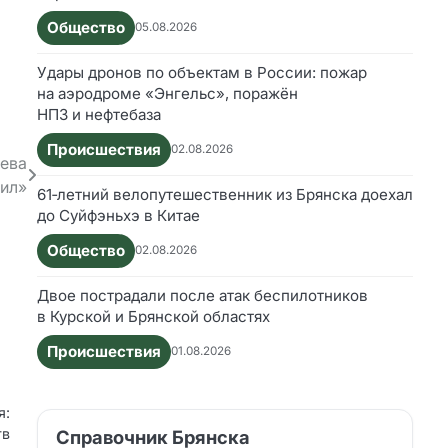
Общество
05.08.2026
Удары дронов по объектам в России: пожар
на аэродроме «Энгельс», поражён
НПЗ и нефтебаза
Происшествия
02.08.2026
иева
вил»
61‑летний велопутешественник из Брянска доехал
до Суйфэньхэ в Китае
Общество
02.08.2026
Двое пострадали после атак беспилотников
в Курской и Брянской областях
Происшествия
01.08.2026
я:
тв
Справочник Брянска