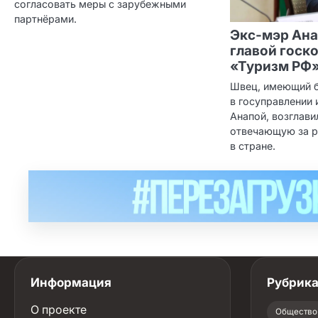
согласовать меры с зарубежными
партнёрами.
Экс‑мэр Ана
главой госк
«Туризм РФ
Швец, имеющий б
в госуправлении 
Анапой, возглав
отвечающую за р
в стране.
Информация
Рубрик
О проекте
Общество